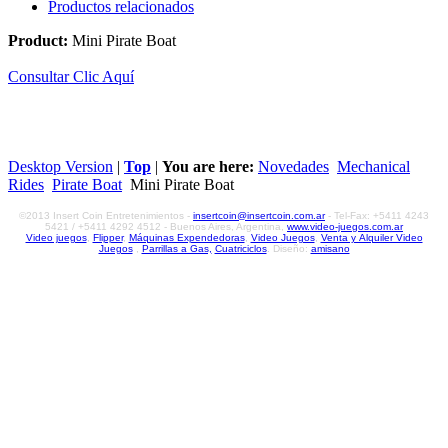
Productos relacionados
Product:
Mini Pirate Boat
Consultar Clic Aquí
Desktop Version
|
Top
|
You are here:
Novedades
Mechanical
Rides
Pirate Boat
Mini Pirate Boat
©2013 Insert Coin Entretenimientos -
insertcoin@insertcoin.com.ar
- Tel-Fax: +5411 4243
5421 / +5411 4292 4512 - Buenos Aires, Argentina,
www.video-juegos.com.ar
Video juegos
,
Flipper
,
Máquinas Expendedoras
,
Video Juegos
,
Venta y Alquiler Video
Juegos
,
Parrillas a Gas,
Cuatriciclos
. Diseño:
amisano