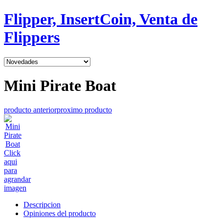
Flipper, InsertCoin, Venta de
Flippers
Mini Pirate Boat
producto anterior
proximo producto
Click
aqui
para
agrandar
imagen
Descripcion
Opiniones del producto