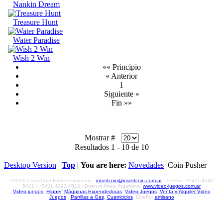
Nankin Dream
Treasure Hunt
Water Paradise
Wish 2 Win
«« Principio
« Anterior
1
Siguiente »
Fin »»
Mostrar #
Resultados 1 - 10 de 10
Desktop Version
|
Top
|
You are here:
Novedades
Coin Pusher
©2013 Insert Coin Entretenimientos -
insertcoin@insertcoin.com.ar
- Tel-Fax: +5411 4243
5421 / +5411 4292 4512 - Buenos Aires, Argentina,
www.video-juegos.com.ar
Video juegos
,
Flipper
,
Máquinas Expendedoras
,
Video Juegos
,
Venta y Alquiler Video
Juegos
,
Parrillas a Gas,
Cuatriciclos
. Diseño:
amisano