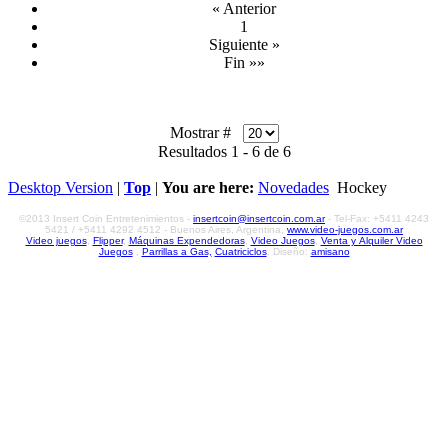
« Anterior
1
Siguiente »
Fin »»
Mostrar #
Resultados 1 - 6 de 6
Desktop Version
|
Top
|
You are here:
Novedades
Hockey
©2013 Insert Coin Entretenimientos -
insertcoin@insertcoin.com.ar
- Tel-Fax: +5411 4243
5421 / +5411 4292 4512 - Buenos Aires, Argentina,
www.video-juegos.com.ar
Video juegos
,
Flipper
,
Máquinas Expendedoras
,
Video Juegos
,
Venta y Alquiler Video
Juegos
,
Parrillas a Gas,
Cuatriciclos
. Diseño:
amisano