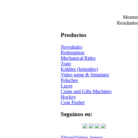
Mostra
Resultados
Productos
Novedades
Redemption
Mechanical Rides
Train
Kiddies (Infantiles)
Video game & Simulator
Peluches
Luces
Crane and Gifts Machines
Hockey
Coin Pusher
Seguinos en:
Flipper
Videos Juegos