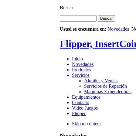
Buscar
Usted se encuentra en:
Novedades
N
Flipper, InsertCoi
Inicio
Novedades
Productos
Servicios
Alquiler y Ventas
Servicios de Repación
Maquinas Expendedoras
Equipamientos
Contacto
Video Juegos
Flipper
Skip to content
Novedades