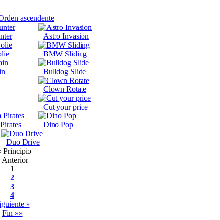
nter
Astro Invasion
lie
BMW Sliding
in
Bulldog Slide
Clown Rotate
Cut your price
Pirates
Dino Pop
Duo Drive
 Principio
 Anterior
1
2
3
4
iguiente »
Fin »»