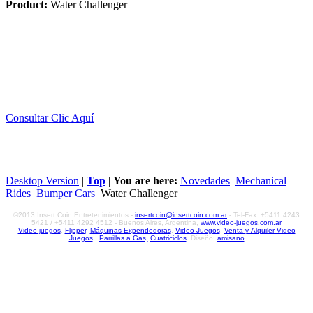
Product:
Water Challenger
Consultar Clic Aquí
Desktop Version
|
Top
|
You are here:
Novedades
Mechanical
Rides
Bumper Cars
Water Challenger
©2013 Insert Coin Entretenimientos -
insertcoin@insertcoin.com.ar
- Tel-Fax: +5411 4243
5421 / +5411 4292 4512 - Buenos Aires, Argentina,
www.video-juegos.com.ar
Video juegos
,
Flipper
,
Máquinas Expendedoras
,
Video Juegos
,
Venta y Alquiler Video
Juegos
,
Parrillas a Gas,
Cuatriciclos
. Diseño:
amisano